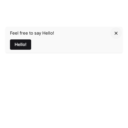
Feel free to say Hello!
Parmir.art
Hello!
France
32L Rue d'Alsace, 35000 Rennes