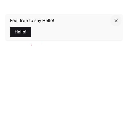
Feel free to say Hello!
Parmir.art
Hello!
France
32L Rue d'Alsace, 35000 Rennes